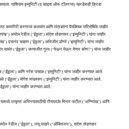
पटकावला. याशिवाय इम्युनिटी (द व्हाइस ऑफ टॉलरन्स) खरडेवाडी क्रिडा
कृष्ट कामगिरी करणाऱ्या कलावंत आणि तंत्रज्ञांना वैयक्तिक पारितोषिके जाहीर
निपंख’) अमोल रेडीज (‘ईठ्ठला’) संदेश तोडणकर (‘इम्युनिटी’) यांना जाहीर
ख’) दयानंद चव्हाण (‘ईठ्ठला’) अभिजीत डोंगरे (‘इम्युनिटी’) यांना जाहीर
दिप सावंत (‘ईठ्ठला’) सत्याजीत गुरव (‘येऊन येऊन येणार कोण?’) यांना जाहीर
 (‘ईंठ्ठला’) आणि नरेश पांचाळ (‘इम्युनिटी’) यांना जाहीर करण्यात आले.
ंबळे (‘ईंठ्ठला’) योगेश मांडवकर (‘इम्युनिटी’) यांना जाहीर करण्यात आले.
‘ईठ्ठला’) यांना जाहीर करण्यात आले.
यामध्ये उत्कृष्ट अभिनयासाठीची रौप्यपदके मिनार पाटील (‘अग्निपंख’) आणि
ये अमोल रेडीज (‘ईठ्ठला’), जयू पाखरे (‘ऑक्सिजन’), संदेश तोडणकर