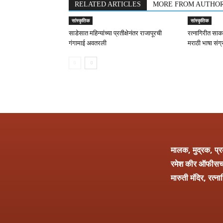
RELATED ARTICLES
MORE FROM AUTHO
सांस्कृतिक
सांस्कृतिक
साडेसात महिन्यांच्या प्रतीक्षेनंतर राजापूरची
रत्नागिरीत साका
गंगामाई अवतरली
मराठी भाषा संग
मालक, मुद्रक, प
रमेश कीर ऑफीसचा पत
मारुती मंदिर, रत