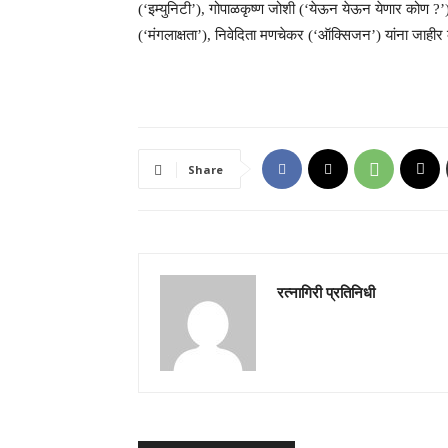
(‘इम्युनिटी’), गोपाळकृष्ण जोशी (‘येऊन येऊन येणार कोण ?’), अ
(‘मंगलाक्षता’), निवेदिता मणचेकर (‘ऑक्सिजन’) यांना जाही
Share
रत्नागिरी प्रतिनिधी