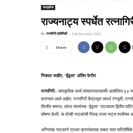
सांस्कृतिक
राज्यनाट्य स्पर्धेत रत्नाग
By
रत्नागिरी प्रतिनिधी
-
12th December 2025
Share
निकाल जाहीर, ‘ईठ्ठला’ अंतिम फेरीत
रत्नागिरी
:- सांस्कृतिक कार्य संचालनालयातर्फे आयोजित ६४ व्या
करण्यात आले आहेत. रत्नागिरी केंद्रातून समर्थ रंगभूमी, रत्
वीरशैव समाज, लांजा संस्थेच्या ‘ईठ्ठला’ नाटकाला द्वितीय पार
घोषणा केली. या दोन्ही नाटकांची निवड राज्य नाट्य स्पर्धेच्य
​अग्निपंख नाटकाने प्रथम क्रमांकासह तब्बल सात पारितोषिके