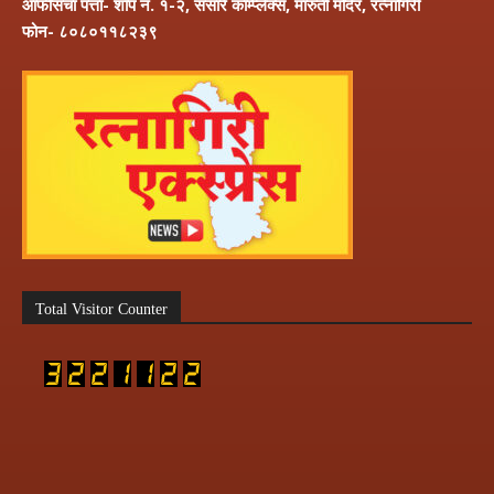
ऑफीसचा पत्ता- शॉप नं. १-२, संसारे कॉम्प्लेक्स, मारुती मंदिर, रत्नागिरी
फोन- ८०८०११८२३९
Total Visitor Counter