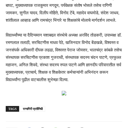
बापट, मुख्याध्यापक राजकुमार मगदूम, पर्यवेक्षक संतोष भोसले तसेच रागिणी
जामकर, सुनील यादव, दिलीप मोहिते, विनोद टेंबे, महादेव वाघमोडे, संदेश जाधव,
शांतीलाल आव्हाड आणि रामचंद्र भिंगारे या शिक्षकांचे मोलाचे मार्गदर्शन लाभले.
विद्यार्थ्यांच्या या दैदिप्यमान यशाबद्दल संस्थेचे अध्यक्ष अरविंद तोडकरी, उपाध्यक्ष डॉ.
रमणलाल तलाठी, सरचिटणीस माधव पेठे, खजिनदार विनोद बेंडखळे, विश्वस्त व
जनसंपर्क अधिकारी दीपक लढढा, विश्वस्त पेराज जोयसर, भालचंद्र कांबळे तसेच
संस्थापक सरचिटणीस प्रकाश गुजराथी, संस्थापक सदस्य चंदन पाटणे, प्रफुल्ल
महाजन, अनिल शिवदे, संस्था सदस्य रुपल पाटणे आणि ज्ञानदीप परिवारातील सर्व
मुख्याध्यापक, प्राचार्य, शिक्षक व शिक्षकेतर कर्मचाऱ्यांनी अभिनंदन करून
विद्यार्थ्यांना पुढील वाटचालीस शुभेच्छा दिल्या.
TAGS
रत्नागिरी प्रतीनिघी