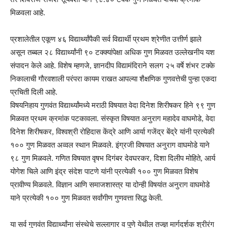
मिळवला आहे.
प्रशालेतील एकूण ४६ विद्यार्थ्यांपैकी सर्व विद्यार्थी प्रथम श्रेणीत उत्तीर्ण झाले
असून तब्बल २८ विद्यार्थ्यांनी ९० टक्क्यांपेक्षा अधिक गुण मिळवत उल्लेखनीय यश
संपादन केले आहे. विशेष म्हणजे, ज्ञानदीप विद्यामंदिराने सलग २५ वर्षे शंभर टक्के
निकालाची गौरवशाली परंपरा कायम राखत आपल्या शैक्षणिक गुणवत्तेची पुन्हा एकदा
प्रचिती दिली आहे.
विषयनिहाय गुणवंत विद्यार्थ्यांमध्ये मराठी विषयात वेदा दिनेश शिरीषकर हिने ९९ गुण
मिळवत प्रथम क्रमांक पटकावला. संस्कृत विषयात अनुराग महादेव वाघमोडे, वेदा
दिनेश शिरीषकर, विश्वश्री रोहिदास केंद्रे आणि आर्या गजेंद्र बेंद्रे यांनी प्रत्येकी
१०० गुण मिळवत अव्वल स्थान मिळवले. इंग्रजी विषयात अनुराग वाघमोडे याने
९८ गुण मिळवले. गणित विषयात वृषभ दिगंबर देवघरकर, दिशा दिलीप मोहिते, आर्य
योगेश चिले आणि इंद्र संदेश पाटणे यांनी प्रत्येकी १०० गुण मिळवत विशेष
प्रावीण्य मिळवले. विज्ञान आणि समाजशास्त्र या दोन्ही विषयांत अनुराग वाघमोडे
याने प्रत्येकी १०० गुण मिळवत सर्वांगीण गुणवत्ता सिद्ध केली.
या सर्व गुणवंत विद्यार्थ्यांना संस्थेचे सल्लागार व पुणे येथील तज्ज्ञ मार्गदर्शक श्रीरंग