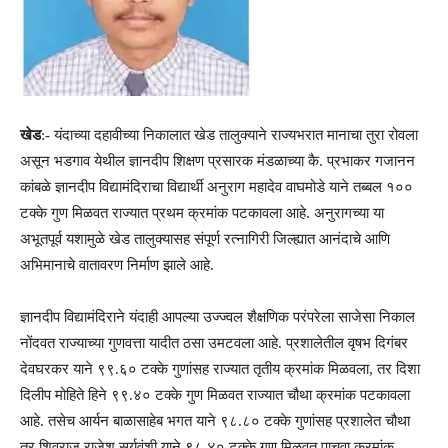
खेड
:- यंदाच्या दहावीच्या निकालात खेड तालुक्याने राज्यभरात मानाचा तुरा रोवला
असून भडगाव येथील ज्ञानदीप शिक्षण प्रसारक मंडळाच्या कै. प्रभाकर गजानन
कांबळे ज्ञानदीप विद्यामंदिराचा विद्यार्थी अनुराग महादेव वाघमोडे याने तब्बल १००
टक्के गुण मिळवत राज्यात प्रथम क्रमांक पटकावला आहे. अनुरागच्या या
अभूतपूर्व यशामुळे खेड तालुक्यासह संपूर्ण रत्नागिरी जिल्ह्यात आनंदाचे आणि
अभिमानाचे वातावरण निर्माण झाले आहे.
ज्ञानदीप विद्यामंदिराने यंदाही आपल्या उज्ज्वल शैक्षणिक परंपरेला साजेसा निकाल
नोंदवत राज्याच्या गुणवत्ता यादीत ठसा उमटवला आहे. प्रशालेतील वृषभ दिगंबर
देवघरकर याने ९९.६० टक्के गुणांसह राज्यात तृतीय क्रमांक मिळवला, तर दिशा
दिलीप मोहिते हिने ९९.४० टक्के गुण मिळवत राज्यात चौथा क्रमांक पटकावला
आहे. तसेच आर्यन बाळासाहेब भगत याने ९८.८० टक्के गुणांसह प्रशालेत चौथा
तर शिवराज राजेश सूर्यवंशी याने ९८.४० टक्के गुण मिळवत पाचवा क्रमांक