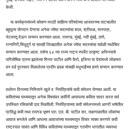
केली.
या कार्यक्रमांमध्ये कोकण मराठी साहित्य परिषदेच्या आजवरच्या वाटचालीत
बहुमूल्य योगदान देणाऱ्या अनेक ज्येष्ठ सदस्यांचा शाल, श्रीफळ, मानपत्र,
भेटवस्तू देऊन सन्मान करण्यात आला. रायगड, मुंबई, नवी मुंबई, ठाणे,
रत्नागिरी,सिंधुदुर्ग या सातही जिल्ह्यातील अनेक ज्येष्ठ सदस्यांचा यावेळी यथोचित
सन्मान करण्यात आला. तसेच ६४ व्या राज्य नाट्य स्पर्धेत उत्कृष्ट अभिनयाचे
पारितोषिक प्राप्त झालेल्या मिनार पाटील आणि कैरो, इजिप्त या देशांमध्ये लोकमत
वन वर्ड पुरस्कार मिळालेल्या प्रदीप ढवळ यांचाही मधुभाईंच्या हस्ते सन्मान करण्यात
आला.
वर्धापन दिनाच्या निमित्ताने खुले व निमंत्रितांचे कवी संमेलन घेण्यात आली. या
कवितांच्या माध्यमातून अनेक विषयांवर कवींनी आपापल्या कविता सादर करत सर्व
उपस्थित रसिकांची दाद मिळविली. निमंत्रिताच्या कवी संमेलनामध्ये आगरी भाषेतील
प्रसिद्ध कवी तथा रायगड भूषण प्रा. एल. बी. पाटील सर, तळागाळातील लोकांचा
आवाज बनलेले आणि आपल्या आवाजांच्या माध्यमातून विचार व्यक्त करणारे कवी
राष्ट्रपाल सावंत आणि विविध कवितांच्या माध्यमातून ग्रामीण भागातील व्यवस्था