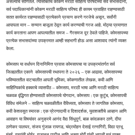
असल्याचे सांगितले. त्यासोबतच कोकण मराठी साहित्य परिषदेच्या सर्व सभासदांनी,
सर्व पदाधिकाऱ्यांनी कोकण मराठी साहित्य परिषद ही कायम प्रवाहित राहण्यासाठी
सतत कार्यरत राहण्यासाठी प्रत्येकाने प्रयत्न करणे गरजेचे असून, सर्वांनी
आपापला मान – सन्मान बाजूला ठेवून कार्य करण्याची गरज आहे. मोठ्या प्रमाणात
कार्य करताना आपण आपल्यातील समज – गैरसमज दूर ठेवले पाहिजे. कोमसापच्या
प्रत्येक सभासदांच्या उपक्रमात आम्ही सहभागी होऊ असा आशावाद त्यांनी व्यक्त
केला.
कोमसाप या वर्धापन दिनानिमित्त प्रवास कोमसापचा या उपक्रमांतर्गत सर्व
जिल्ह्यातील एकाने कोमसापची स्थापना ते २०२६ – एक आढावा, कोमसापच्या
भविष्याततील वाटचालीत आपली भूमिका, कोकणातील लेखक, कवी आणि
साहित्यिकांचे हक्काचे व्यासपीठ – कोमसाप, मराठी भाषा आणि मराठी साहित्य
चळवळ वृंद्धिगत होण्यासाठी कोमसापचे योगदान, कोमसाप : एक कुटुंब, कोमसापची
विविध संमेलने – साहित्य चळवळीतील वैविध्यता, कोमसाप ते जागतिक कोमसाप,
कवी केशवसुत स्मारक : एक प्रेरणादायी व दिशादर्शक, युवाशक्तीचे आव्हान आणि
आवाहन या विषयांवर अनुक्रमे आनंद वैद्य सिंधुदुर्ग, बाळ कांदळकर ठाणे, दीपा
ठाणेकर पालघर, संजय गुंजाळ रायगड, चंद्रमोहन देसाई रत्नागिरी, विद्या प्रभू
मुंबई, दमयंती भोईर, गजानन पाटील आणि अरुण मोर्ये यांनी आपली मतं व्यक्त