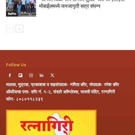
मोबाईलमध्ये जनजागृती सत्र संपन्न
शैक्षणिक
Follow Us
मालक, मुद्रक, प्रकाशक व सहसंपादक- नमिता कीर, संपादक- रमेश कीर
ऑफीसचा पत्ता- शॉप नं. १-२, संसारे कॉम्प्लेक्स, मारुती मंदिर, रत्नागिरी
फोन- ८०८०११८२३९